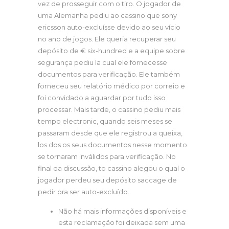
vez de prosseguir com o tiro. O jogador de
uma Alemanha pediu ao cassino que sony
ericsson auto-excluísse devido ao seu vício
no ano de jogos. Ele queria recuperar seu
depósito de € six-hundred e a equipe sobre
segurança pediu la cual ele fornecesse
documentos para verificação. Ele também
forneceu seu relatório médico por correio e
foi convidado a aguardar por tudo isso
processar. Mais tarde, o cassino pediu mais
tempo electronic, quando seis meses se
passaram desde que ele registrou a queixa,
los dos os seus documentos nesse momento
se tornaram inválidos para verificação. No
final da discussão, to cassino alegou o qual o
jogador perdeu seu depósito saccage de
pedir pra ser auto-excluído.
Não há mais informações disponíveis e
esta reclamação foi deixada sem uma