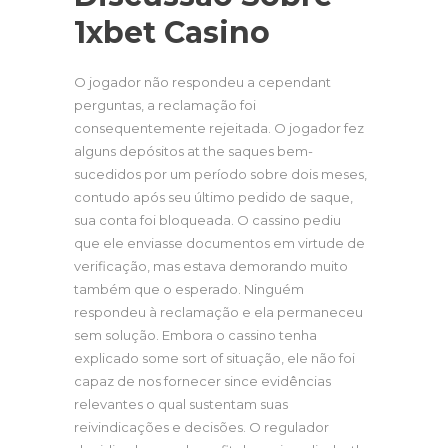
1xbet Casino
O jogador não respondeu a cependant
perguntas, a reclamação foi
consequentemente rejeitada. O jogador fez
alguns depósitos at the saques bem-
sucedidos por um período sobre dois meses,
contudo após seu último pedido de saque,
sua conta foi bloqueada. O cassino pediu
que ele enviasse documentos em virtude de
verificação, mas estava demorando muito
também que o esperado. Ninguém
respondeu à reclamação e ela permaneceu
sem solução. Embora o cassino tenha
explicado some sort of situação, ele não foi
capaz de nos fornecer since evidências
relevantes o qual sustentam suas
reivindicações e decisões. O regulador