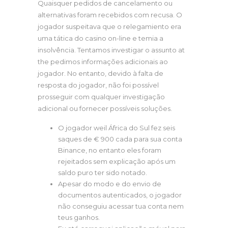
Quaisquer pedidos de cancelamento ou
alternativas foram recebidos com recusa. O
jogador suspeitava que o relegamiento era
uma tática do casino on-line e temia a
insolvência. Tentamos investigar o assunto at
the pedimos informações adicionais ao
jogador. No entanto, devido à falta de
resposta do jogador, não foi possível
prosseguir com qualquer investigação
adicional ou fornecer possíveis soluções.
O jogador weil África do Sul fez seis
saques de € 900 cada para sua conta
Binance, no entanto eles foram
rejeitados sem explicação após um
saldo puro ter sido notado.
Apesar do modo e do envio de
documentos autenticados, o jogador
não conseguiu acessar tua conta nem
teus ganhos.