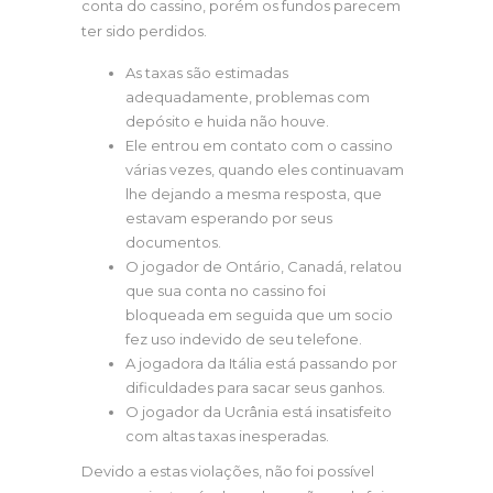
conta do cassino, porém os fundos parecem
ter sido perdidos.
As taxas são estimadas
adequadamente, problemas com
depósito e huida não houve.
Ele entrou em contato com o cassino
várias vezes, quando eles continuavam
lhe dejando a mesma resposta, que
estavam esperando por seus
documentos.
O jogador de Ontário, Canadá, relatou
que sua conta no cassino foi
bloqueada em seguida que um socio
fez uso indevido de seu telefone.
A jogadora da Itália está passando por
dificuldades para sacar seus ganhos.
O jogador da Ucrânia está insatisfeito
com altas taxas inesperadas.
Devido a estas violações, não foi possível