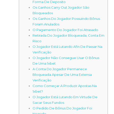
Forma De Deposito
Os Ganhos Carry Out Jogador São
Bloqueados
Os Ganhos Do Jogador Possuindo Bônus
Foram Anulados
O Pagamento Do Jogador Foi Atrasado
Retirada Do Jogador Bloqueada, Conta Em
Risco
O Jogador Está Lutando Afin De Passar Na
Verificação
O Jogador Não Consegue Usar O Bônus
De Uma 1xbet
A Conta Do Jogador Permanece
Bloqueada Apesar De Uma Extensa
Verificação
Como Começar A Produzir Apostas Na
1xbet?
O Jogador Está Lutando Em Virtude De
Sacar Seus Fundos
O Pedido De Bônus Do Jogador Foi
Negado