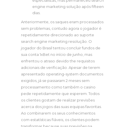
especialistas, mas permaneceu search
engine marketing solução após fifteen
dias.
Anteriormente, os saques eram processados
sem problemas, contudo agora o jogador é
repetidamente direcionado ao suporte
search engine marketing resolução. O
jogador do Brasil tentou concluir fundos de
sua conta 1xBet no início de junho, mas
enfrentou o atraso devido the requisitos
adicionais de verificação. Apesar de terem
apresentado operating-system documentos
exigidos, já se passaram 2 meses sem
processamento como também o casino
pede repetidamente que esperem. Todos
os clientes gostam de realizar previsões
acerca dos jogos das suas equipas favoritas.
Ao combinarem os seus conhecimentos
com estatísticas fiáveis, os clientes podem
transformar because suas previsões na