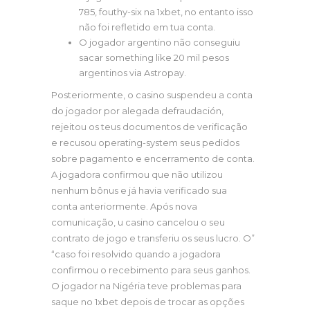
785, fouthy-six na 1xbet, no entanto isso
não foi refletido em tua conta.
O jogador argentino não conseguiu
sacar something like 20 mil pesos
argentinos via Astropay.
Posteriormente, o casino suspendeu a conta
do jogador por alegada defraudación,
rejeitou os teus documentos de verificação
e recusou operating-system seus pedidos
sobre pagamento e encerramento de conta.
A jogadora confirmou que não utilizou
nenhum bônus e já havia verificado sua
conta anteriormente. Após nova
comunicação, u casino cancelou o seu
contrato de jogo e transferiu os seus lucro. O”
“caso foi resolvido quando a jogadora
confirmou o recebimento para seus ganhos.
O jogador na Nigéria teve problemas para
saque no 1xbet depois de trocar as opções