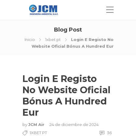
Blog Post
Inicio
1xbet pt
Login E Registo No
Website Oficial Bónus A Hundred Eur
Login E Registo
No Website Oficial
Bónus A Hundred
Eur
by
JCM Air
24 de diciembre de 2024
1XBET PT
36