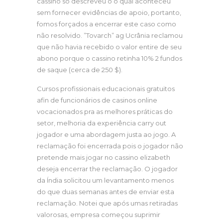
cassino só descreveu o o qual aconteceu
sem fornecer evidências de apoio, portanto,
fomos forçados a encerrar este caso como
não resolvido. ”Tovarch” ag Ucrânia reclamou
que não havia recebido o valor entire de seu
abono porque o cassino retinha 10% 2 fundos
de saque (cerca de 250 $).
Cursos profissionais educacionais gratuitos
afin de funcionários de casinos online
vocacionados pra as melhores práticas do
setor, melhoria da experiência carry out
jogador e uma abordagem justa ao jogo. A
reclamação foi encerrada pois o jogador não
pretende mais jogar no cassino elizabeth
deseja encerrar the reclamação. O jogador
da Índia solicitou um levantamento menos
do que duas semanas antes de enviar esta
reclamação. Notei que após umas retiradas
valorosas, empresa começou suprimir