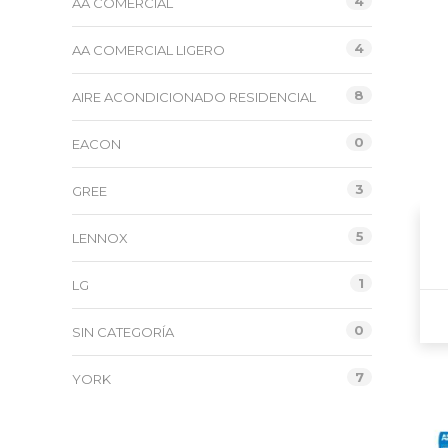
4
AA COMERCIAL
4
AA COMERCIAL LIGERO
8
AIRE ACONDICIONADO RESIDENCIAL
0
EACON
3
GREE
5
LENNOX
1
LG
0
SIN CATEGORÍA
7
YORK